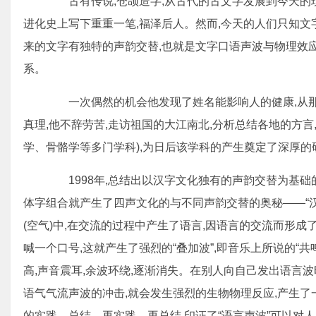
古有传说,仓颉造字,从古代的古文字发展到今天的现
进化史上写下重重一笔,福泽后人。然而,今天的人们只知文
来的文字有独特的声韵交替,也就是文字口语声波与物理效
系。
一次偶然的机会他发现了姓名能影响人的健康,从那以
真理,他不辞劳苦,走访祖国的大江南北,分析总结各地的方言
学、骨骼学等多门学科),为日后该学科的产生奠定了深厚的
1998年,总结出以汉字文化独有的声韵交替为基础的
体字组合就产生了四声文化的与不同声韵交替的奥秘——“汉
(空气)中,在交流的过程中产生了语言,因语言的交流而形成
喊一个口号,这就产生了强烈的“叠加波”,即音乐上所说的“共
高,声音震耳,余波环绕,逐渐消失。在别人向自己发出语言波
语气气流声波的冲击,就会发生强烈的生物物理反应,产生了
的实践、总结、再实践、再总结,印证了“语言声波”可以对