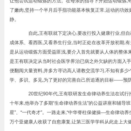
让他尝试运动锻炼的方法。在母亲的指导下开始运动锻炼,奇
了嫩肉,坚持一个半月后手指功能基本恢复正常,运动的功效
静。
自此,王有联就下定决心,要改行投入健康行业,但自
成体系、看西医,又看养生行业,当时正处在改革开放初期,有
是从运动锻炼方面受益匪浅,要介入首先就要从人体的整体来
是王有联决定从当时社会医学界治已病之外欠缺的方面入手
便翻阅大量资料,并多方寻访高人请教交流学习,不知有多少
学、多识、多见,为了更好的完善自己所追逐的目标——预
20世纪90年代,王有联研发生命律动养生法在试行
十年来,他举办了多期“生命律动养生法”的公益讲座和辅导
星”、“一代奇才”。一路走来,“中华脊柱保健操—生命律动
万个亚健康人收获了自愈康复,让第三医学学科从此走上大