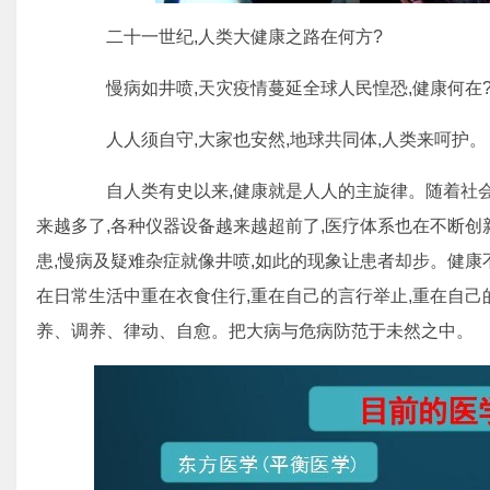
二十一世纪,人类大健康之路在何方?
慢病如井喷,天灾疫情蔓延全球人民惶恐,健康何在
人人须自守,大家也安然,地球共同体,人类来呵护。
自人类有史以来,健康就是人人的主旋律。随着社会科
来越多了,各种仪器设备越来越超前了,医疗体系也在不断创
患,慢病及疑难杂症就像井喷,如此的现象让患者却步。健康不
在日常生活中重在衣食住行,重在自己的言行举止,重在自己
养、调养、律动、自愈。把大病与危病防范于未然之中。