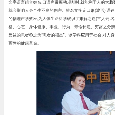
文字语言组合姓名,口语声带振动规则时,就能利于人的大脑
就会影响人身产生不良的伤害。姓名文字定口形(波形),语速分
的物理声学效应,为人体生命科学破识了难解之迷(古人云:名不
格、心态、身体健康、事业、行为、寿命长短、穷富之分辨
受益的患者称之为“患者的福星”。该学科应用于社会,对人
覆性的健康革命。