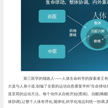
第三医学的领路人——人体生命科学的探索者王有联
大道与人身小道,创编了全新的运动自愈康复学科“生命律动
道至简的运动方法。每个动作从自检开始(查病)、自醒(唤醒
体协调),让整个人体有序化,规律化,科学化地达到统一协调