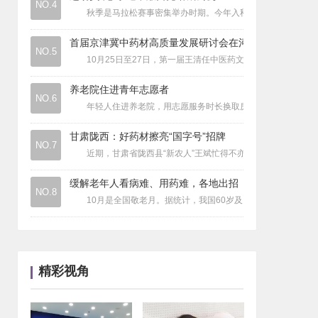
NO.4
食品安全
|
如何理解食品标签里的0糖、0脂、0添
秋季是马拉松赛事密集举办时期。今年入秋以来，云南省玉溪
疾病要闻
|
感冒后咳不停 娃的药选对没？
首届京津冀中药材高质量发展研讨会在河
医疗资讯
|
中华中医药学会在山东省潍坊市举行
NO.5
10月25日至27日，第一届王清任中医药文化节、第七届全国
医疗资讯
|
健康中国“医术与艺术”人文公益展
医疗资讯
|
赫力昂首届“每日健康生态大会”圆满召
养老院住进青年志愿者
NO.6
年轻人住进养老院，用志愿服务时长换取房租减免，有望成为一
甘肃陇西：好药材擦亮“国字号”招牌
NO.7
近期，甘肃省陇西县“新农人”王斌忙得不亦乐乎。这两天，他
缓解老年人看病难、用药难，各地出招
NO.8
10月是全国敬老月。据统计，我国60岁及以上老年人慢性病患
精彩视角