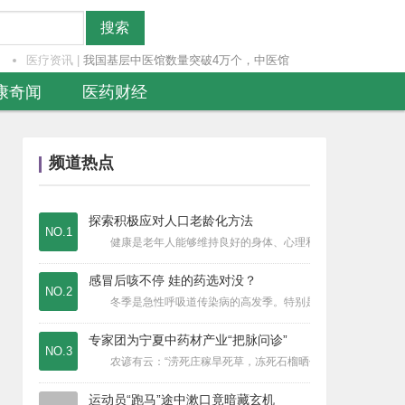
搜索
医疗资讯
|
我国基层中医馆数量突破4万个，中医馆
健康奇闻
|
不同群体的肥胖问题怎么解决？又有哪些
康奇闻
医药财经
疾病要闻
|
侧着睡玩手机威力如此大？
医疗资讯
|
东亿药业“珍黄安宫片”2025年产品
食品安全
|
车厘子吃多了会中毒？每天吃多少合适？
频道热点
医疗资讯
|
未来，我国将建设医保药品耗材追溯信息
医疗资讯
|
科兴公益基金会共捐赠总价值约为200
探索积极应对人口老龄化方法
医疗资讯
|
《国学养生六讲》新书发布
NO.1
健康是老年人能够维持良好的身体、心理和社会交往状态，是积
医疗资讯
|
中华医学会儿科学分会呼吸学组联合中华
医疗资讯
|
小针微创施仁术 守正创新手生春
感冒后咳不停 娃的药选对没？
NO.2
医疗资讯
|
承古耀今最具医术魅力的医学家蔡海德
冬季是急性呼吸道传染病的高发季。特别是在流感病毒的侵扰下
医院动态
|
深圳市格致中学与深圳第三人民医院签署
专家团为宁夏中药材产业“把脉问诊”
医药财经
|
罕见病用药进医保体现探索与担当
NO.3
农谚有云：“涝死庄稼旱死草，冻死石榴晒伤瓜，不会影响金银
医疗资讯
|
国家医保局：全国所有省份已将职工医保
医疗资讯
|
理肤泉B5+应用于受损皮肤案例总征选
运动员“跑马”途中漱口竟暗藏玄机