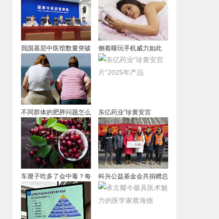
我国基层中医馆数量突破
侧着睡玩手机威力如此
4万个，中医馆
大？
不同群体的肥胖问题怎么
东亿药业“珍黄安宫
解决？又有哪些
片”2025年产品
车厘子吃多了会中毒？每
科兴公益基金会共捐赠总
天吃多少合适？
价值约为200