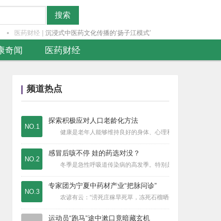
搜索
医药财经
|
沉浸式中医药文化传播的‘扬子江模式’
疾病要闻
|
流感的患者居家康复有哪些注意事项？必
康奇闻
医药财经
健康奇闻
|
雨水湿气重，生冷食物易伤脾阳。
医疗资讯
|
国家中医药管理局举行的“基层中医药服
医疗资讯
|
塞尔维亚“一带一路”小儿推拿国际交流
频道热点
医疗资讯
|
我国基层中医馆数量突破4万个，中医馆
健康奇闻
|
不同群体的肥胖问题怎么解决？又有哪些
探索积极应对人口老龄化方法
疾病要闻
|
侧着睡玩手机威力如此大？
NO.1
健康是老年人能够维持良好的身体、心理和社会交往状态，是积
医疗资讯
|
东亿药业“珍黄安宫片”2025年产品
食品安全
|
车厘子吃多了会中毒？每天吃多少合适？
感冒后咳不停 娃的药选对没？
NO.2
医疗资讯
|
未来，我国将建设医保药品耗材追溯信息
冬季是急性呼吸道传染病的高发季。特别是在流感病毒的侵扰下
医疗资讯
|
科兴公益基金会共捐赠总价值约为200
专家团为宁夏中药材产业“把脉问诊”
医疗资讯
|
《国学养生六讲》新书发布
NO.3
农谚有云：“涝死庄稼旱死草，冻死石榴晒伤瓜，不会影响金银
医疗资讯
|
中华医学会儿科学分会呼吸学组联合中华
医疗资讯
|
小针微创施仁术 守正创新手生春
运动员“跑马”途中漱口竟暗藏玄机