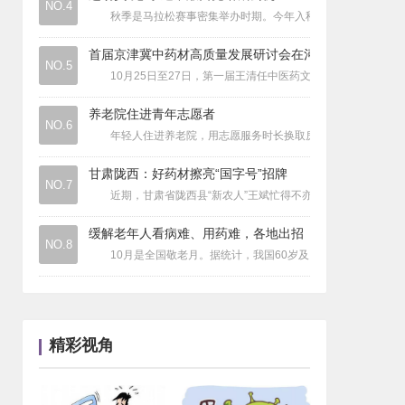
NO.4
医疗资讯
|
承古耀今最具医术魅力的医学家蔡海德
秋季是马拉松赛事密集举办时期。今年入秋以来，云南省玉溪
医院动态
|
深圳市格致中学与深圳第三人民医院签署
首届京津冀中药材高质量发展研讨会在河
医药财经
|
罕见病用药进医保体现探索与担当
NO.5
10月25日至27日，第一届王清任中医药文化节、第七届全国
医疗资讯
|
国家医保局：全国所有省份已将职工医保
医疗资讯
|
理肤泉B5+应用于受损皮肤案例总征选
养老院住进青年志愿者
NO.6
年轻人住进养老院，用志愿服务时长换取房租减免，有望成为一
甘肃陇西：好药材擦亮“国字号”招牌
NO.7
近期，甘肃省陇西县“新农人”王斌忙得不亦乐乎。这两天，他
缓解老年人看病难、用药难，各地出招
NO.8
10月是全国敬老月。据统计，我国60岁及以上老年人慢性病患
精彩视角