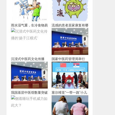
雨水湿气重，生冷食物易
流感的患者居家康复有哪
伤脾阳。
些注意事项？必
沉浸式中医药文化传播
国家中医药管理局举行
的‘扬子江模式’
的“基层中医药服
我国基层中医馆数量突破
塞尔维亚“一带一路”小儿
4万个，中医馆
推拿国际交流