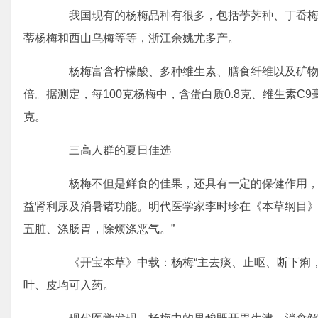
我国现有的杨梅品种有很多，包括荸荠种、丁岙梅
蒂杨梅和西山乌梅等等，浙江余姚尤多产。
杨梅富含柠檬酸、多种维生素、膳食纤维以及矿物质
倍。据测定，每100克杨梅中，含蛋白质0.8克、维生素C9
克。
三高人群的夏日佳选
杨梅不但是鲜食的佳果，还具有一定的保健作用，
益肾利尿及消暑诸功能。明代医学家李时珍在《本草纲目》
五脏、涤肠胃，除烦涤恶气。”
《开宝本草》中载：杨梅“主去痰、止呕、断下痢，
叶、皮均可入药。