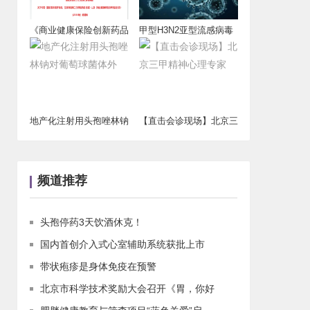
《商业健康保险创新药品
甲型H3N2亚型流感病毒
目录》发布
仍占流行优势
地产化注射用头孢唑林钠
【直击会诊现场】北京三
对葡萄球菌体外
甲精神心理专家
频道推荐
头孢停药3天饮酒休克！
国内首创介入式心室辅助系统获批上市
带状疱疹是身体免疫在预警
北京市科学技术奖励大会召开《胃，你好