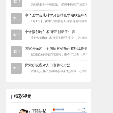
NO.4
健康奇闻
|
擤鼻涕擤出高血压？
为加快提升中药质量、促进中医药产业高质量发展，经国务
疾病要闻
|
气温逐渐降低，流行性感冒的活跃度开始
中华医学会儿科学分会呼吸学组联合中华
疾病要闻
|
甲流H3N2是什么来头？它和普通流感
NO.5
1月12日，由中华医学会儿科学分会呼吸学组联合中华儿科杂
医疗资讯
|
全链条支持创新药发展主题会在国家会展
医疗资讯
|
上海交通大学中国医院发展研究院北京中
小针微创施仁术 守正创新手生春
NO.6
小针微创施仁术 守正创新手生春 —记“南粤典范”著名国医大师
国家医保局：全国所有省份已将职工医保
NO.7
据国家医保局官网消息，继今年10月，所有省份已实现职工医保
探索积极应对人口老龄化方法
NO.8
健康是老年人能够维持良好的身体、心理和社会交往状态，是积
精彩视角