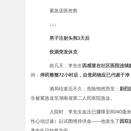
紧急送医抢救
↓↓↓
男子注射头孢3天后
饮酒突发休克
前几天，李先生
因感冒在社区医院连续
间：
停药整整72小时后，自觉药物应已代谢干
酒局结束后不久，危险悄然而至：
剧烈
生被紧急送至湖南省第二人民医院急诊。
入院时，李先生血压已骤降至80/40毫
性心动过速）以试图维持供血——他发生了
因双
李先生已转危为安。