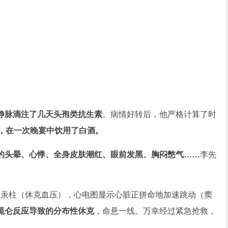
静脉滴注了几天头孢类抗生素
。病情好转后，他严格计算了时
净，在一次晚宴中饮用了白酒。
的头晕、心悸、全身皮肤潮红、眼前发黑、胸闷憋气……
李先
米汞柱（休克血压），心电图显示心脏正拼命地加速跳动（窦
硫仑反应导致的分布性休克
，命悬一线。万幸经过紧急抢救，