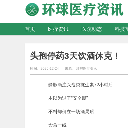
首页
医疗资讯
医院动态
科技
医疗器械
头孢停药3天饮酒休克！
时间:
2025-12-24
来源:
环球医疗资讯
静脉滴注头孢类抗生素72小时后
本以为过了“安全期”
不料却倒在一场酒局后
命悬一线