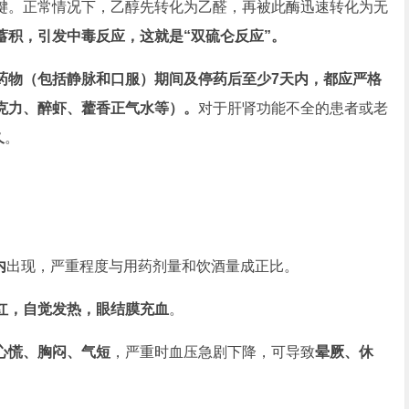
。正常情况下，乙醇先转化为乙醛，再被此酶迅速转化为无
蓄积，引发中毒反应，这就是“双硫仑反应”。
药物（包括静脉和口服）期间及停药后至少7天内，都应严格
克力、醉虾、藿香正气水等）。
对于肝肾功能不全的患者或老
久
。
内
出现，严重程度与用药剂量和饮酒量成正比。
红，自觉发热，眼结膜充血
。
心慌、胸闷、气短
，严重时血压急剧下降，可导致
晕厥、休