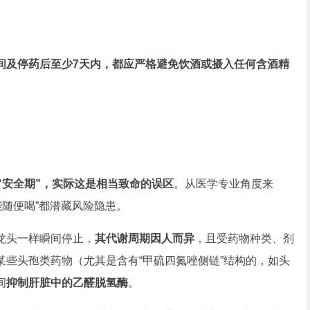
间及停药后至少7天内，都应严格避免饮酒或摄入任何含酒精
“安全期”，实际这是相当致命的误区
。从医学专业角度来
能随便喝”都潜藏风险隐患。
头一样瞬间停止，
其代谢周期因人而异
，且受药物种类、剂
些头孢类药物（尤其是含有“甲硫四氮唑侧链”结构的，如头
间
抑制肝脏中的乙醛脱氢酶
。