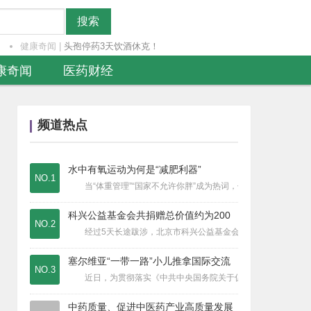
搜索
健康奇闻
|
头孢停药3天饮酒休克！
科技前沿
|
国内首创介入式心室辅助系统获批上市
康奇闻
医药财经
疾病要闻
|
带状疱疹是身体免疫在预警
医疗资讯
|
肥胖健康教育与筛查项目“蓝色关爱”启
医疗资讯
|
北京市科学技术奖励大会召开《胃，你好
频道热点
医疗资讯
|
礼衣华夏全国总决赛北京收官！北京同仁
疾病要闻
|
甲型H3N2亚型流感病毒仍占流行优势
水中有氧运动为何是“减肥利器”
医药财经
|
《商业健康保险创新药品目录》发布
NO.1
当“体重管理”“国家不允许你胖”成为热词，你有没有想过，泳
科技前沿
|
地产化注射用头孢唑林钠对葡萄球菌体外
医院动态
|
【直击会诊现场】北京三甲精神心理专家
科兴公益基金会共捐赠总价值约为200
NO.2
医疗器械
|
四川川禹科技：以专业团队守护医疗安全
经过5天长途跋涉，北京市科兴公益基金会（下称“科兴公益基金
医疗器械
|
成都育扬：骨科微创治疗领域的高效桥梁
塞尔维亚“一带一路”小儿推拿国际交流
疾病要闻
|
儿童反复呼吸道感染，为什么？
NO.3
近日，为贯彻落实《中共中央国务院关于促进中医药传承创新发展
食品安全
|
水果热着吃能止咳、降火、促消化
疾病要闻
|
吃奥司他韦能预防流感？
中药质量、促进中医药产业高质量发展