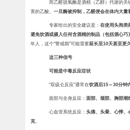
而乙醛脱氢酶是酒精（乙醇）代谢的关键
害的乙酸。
一旦酶被抑制，乙醛便会在体内大量
专家给出的安全建议是：
在使用头孢类
避免饮酒或摄入任何含酒精的制品（包括酒心巧
年人，这个“警戒期”可能需要
延长至10天甚至更
这三种信号
可能是中毒反应症状
“双硫仑反应”通常在
饮酒后15
～
30分钟
面部与全身反应：
面部、颈部、胸部潮
心血管系统反应：
头痛、头晕、心悸、
克
。