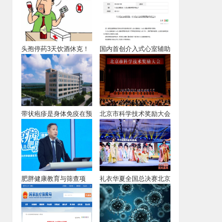
头孢停药3天饮酒休克！
国内首创介入式心室辅助
系统获批上市
带状疱疹是身体免疫在预
北京市科学技术奖励大会
警
召开《胃，你好
肥胖健康教育与筛查项
礼衣华夏全国总决赛北京
目“蓝色关爱”启
收官！北京同仁