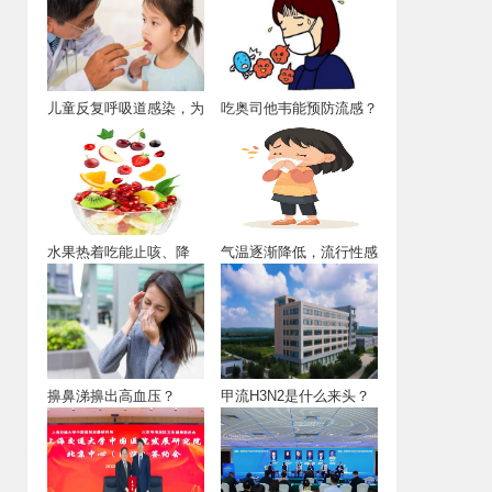
儿童反复呼吸道感染，为
吃奥司他韦能预防流感？
什么？
水果热着吃能止咳、降
气温逐渐降低，流行性感
火、促消化
冒的活跃度开始
擤鼻涕擤出高血压？
甲流H3N2是什么来头？
它和普通流感