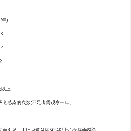
年)
3
2
2
天以上。
道感染的次数;不足者需观察一年。
毒引起，下呼吸道炎症50%以上亦为病毒感染。