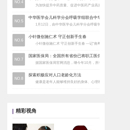
NO.4
医疗器械
|
源海医疗：用科技创新重塑医疗健康服务
为加快提升中药质量、促进中医药产业高质量发展，经国务
疾病要闻
|
身体这些信号在报警！你的免疫力可能已
中华医学会儿科学分会呼吸学组联合中华
医药财经
|
京东医美首个自营独立门店——京东医美
NO.5
1月12日，由中华医学会儿科学分会呼吸学组联合中华儿科杂
医院动态
|
首都医科大学附属北京天坛医院举办骨科
医疗资讯
|
中国肿瘤治疗创新成果亮相世界癌症大会
小针微创施仁术 守正创新手生春
NO.6
小针微创施仁术 守正创新手生春 —记“南粤典范”著名国医大师
国家医保局：全国所有省份已将职工医保
NO.7
据国家医保局官网消息，继今年10月，所有省份已实现职工医保
探索积极应对人口老龄化方法
NO.8
健康是老年人能够维持良好的身体、心理和社会交往状态，是积
精彩视角