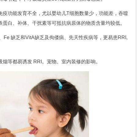
疫功能发育不全，尤以婴幼儿T细胞数量少，功能差，吞噬
铁蛋白、补体、干扰素等可抵抗病原体的物质含量均较低。
 缺乏和VitA缺乏及佝偻病、先天性疾病等，更易患RRI,
等都易诱发 RRI。宠物、室内装修的影响。