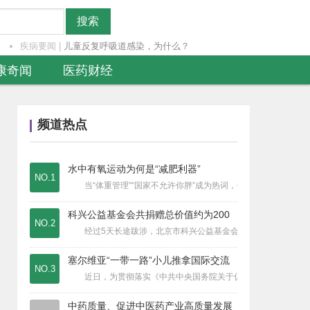
搜索
疾病要闻
|
儿童反复呼吸道感染，为什么？
食品安全
|
水果热着吃能止咳、降火、促消化
康奇闻
医药财经
疾病要闻
|
吃奥司他韦能预防流感？
健康奇闻
|
擤鼻涕擤出高血压？
疾病要闻
|
气温逐渐降低，流行性感冒的活跃度开始
频道热点
疾病要闻
|
甲流H3N2是什么来头？它和普通流感
医疗资讯
|
全链条支持创新药发展主题会在国家会展
水中有氧运动为何是“减肥利器”
医疗资讯
|
上海交通大学中国医院发展研究院北京中
NO.1
当“体重管理”“国家不允许你胖”成为热词，你有没有想过，泳
医疗器械
|
源海医疗 SMILE 全飞秒 诺贝尔
疾病要闻
|
远离皮肤病，调节免疫系统
科兴公益基金会共捐赠总价值约为200
NO.2
医疗器械
|
源海医疗SMILE全飞秒技术守护视力
经过5天长途跋涉，北京市科兴公益基金会（下称“科兴公益基金
医疗器械
|
源海医疗以智慧供应链重塑健康未来
塞尔维亚“一带一路”小儿推拿国际交流
医疗器械
|
源海医疗科技创新守护视力健康
NO.3
近日，为贯彻落实《中共中央国务院关于促进中医药传承创新发展
医疗器械
|
源海医疗以科技创新重塑近视治疗新体验
医疗器械
|
源海医疗如何重塑近视治疗新标准
中药质量、促进中医药产业高质量发展